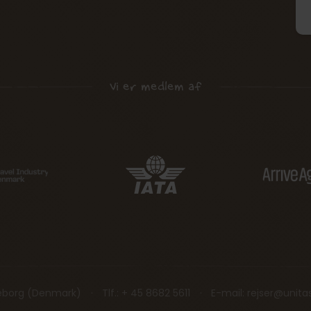
Vi er medlem af
keborg (Denmark)
Tlf.:
+ 45 8682 5611
E-mail:
rejser@unita