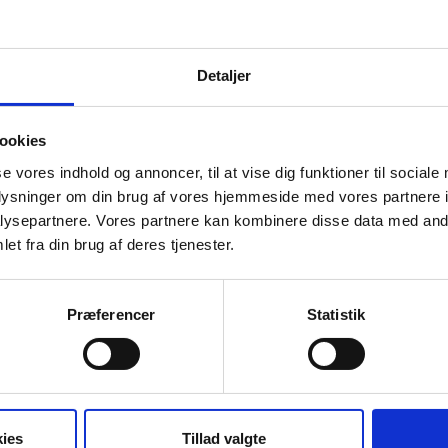
Detaljer
ookies
se vores indhold og annoncer, til at vise dig funktioner til sociale
oplysninger om din brug af vores hjemmeside med vores partnere i
Fordele ved at rejse med Unitas
ysepartnere. Vores partnere kan kombinere disse data med andr
et fra din brug af deres tjenester.
UK
24 timers nødtelefon
M
Præferencer
Statistik
ies
Tillad valgte