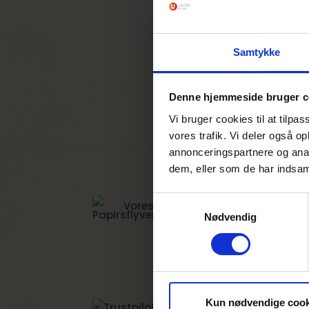
Samtykke
Denne hjemmeside bruger c
Vi bruger cookies til at tilpas
vores trafik. Vi deler også 
annonceringspartnere og anal
dem, eller som de har indsaml
Samtykkevalg
Vores overskud går til KFUM og KF
Nødvendig
Kun nødvendige cook