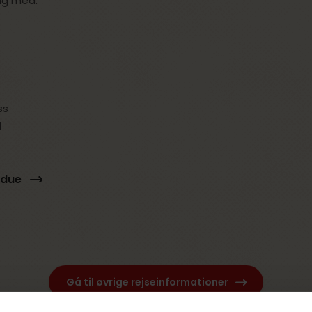
ng med:
ss
d
ndue
Gå til øvrige rejseinformationer