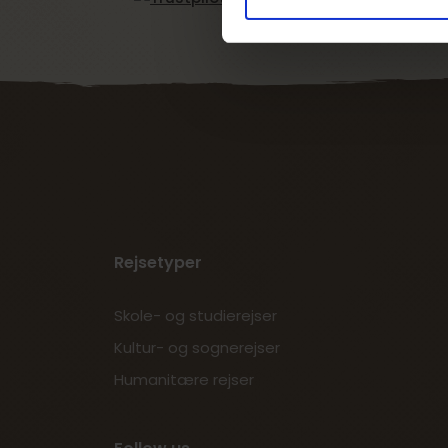
Rejsetyper
Skole- og studierejser
Kultur- og sognerejser
Humanitære rejser