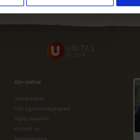
Om Unitas
Unitas Rejser
CSR og bæredygtighed
Vigtig rejseinfo
Kontakt os
Medarbejdere