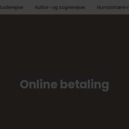
tudierejser
Kultur- og sognerejser
Humanitære r
Online betaling