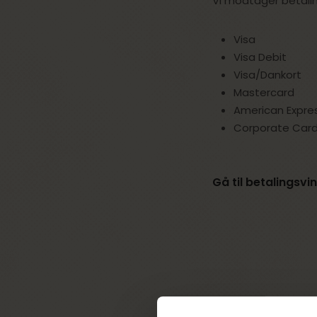
Vi modtager betali
Visa
Visa Debit
Visa/Dankort
Mastercard
American Expre
Corporate Car
Gå til betalingsvi