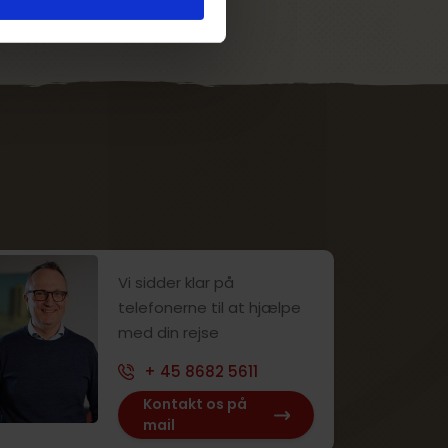
Vi sidder klar på
telefonerne til at hjælpe
med din rejse
+ 45 8682 5611
Kontakt os på
mail