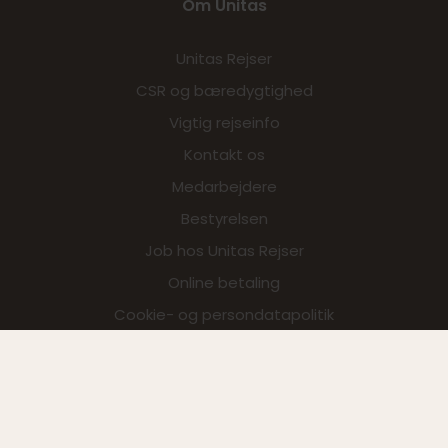
Om Unitas
Unitas Rejser
CSR og bæredygtighed
Vigtig rejseinfo
Kontakt os
Medarbejdere
Bestyrelsen
Job hos Unitas Rejser
Online betaling
Cookie- og persondatapolitik
Unitas Travel