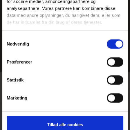
for sociale medier, annonceringspartnere og
analysepartnere. Vores partnere kan kombinere disse
data med andre oplysninger, du har givet dem, eller som
de har indsamlet fra din brug af deres tjenester.
Samtykkevalg
Nødvendig
Præferencer
Hjem
>
Nordamerika
Statistik
Nordamerika spænder over et kæmpe areal og byder
Marketing
på klima lige fra det subtropiske ved Florida og Mexico til
polarklima i det nordlige Canada og Alaska.
Det kan være svært at vide, hvor man skal starte, når
Tillad alle cookies