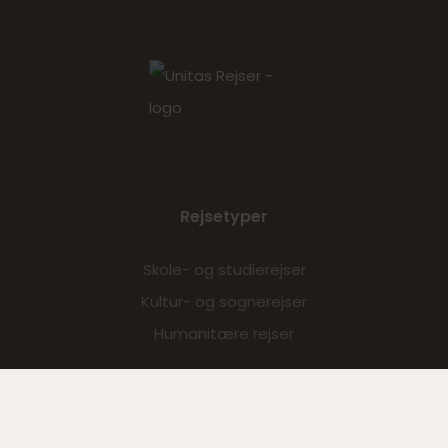
Rejsetyper
Skole- og studierejser
Kultur- og sognerejser
Humanitære rejser
Follow us
Follow us