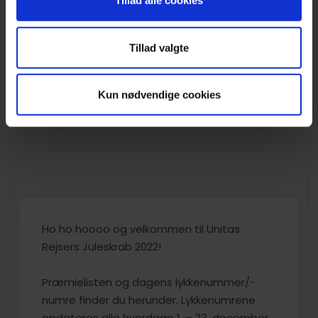
Tillad alle cookies
Tillad valgte
Kun nødvendige cookies
Ho ho hoooo og velkommen til Unitas
Rejsers Juleskrab 2022!
Præmielisten og dagens lykkenummer/-
numre finder du herunder. Lykkenumrene
opdateres alle hverdage 1. – 23. december