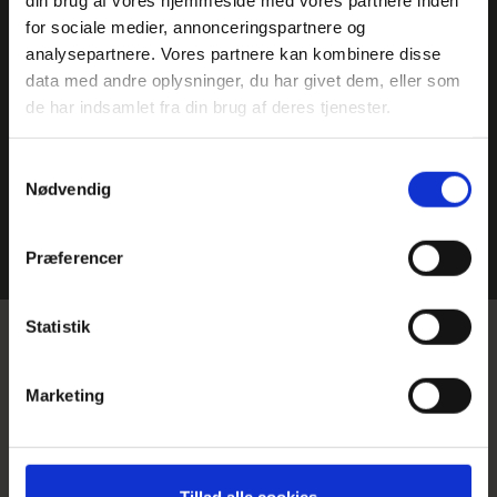
for sociale medier, annonceringspartnere og
analysepartnere. Vores partnere kan kombinere disse
data med andre oplysninger, du har givet dem, eller som
de har indsamlet fra din brug af deres tjenester.
Samtykkevalg
Nødvendig
Præferencer
Hjem
>
Julekalender 2022
Statistik
Velkommen til Unitas
Marketing
Rejsers Juleskrab
2022!