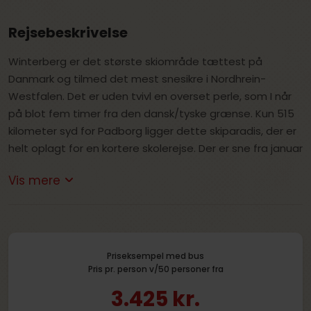
Rejsebeskrivelse
Winterberg er det største skiområde tættest på
Danmark og tilmed det mest snesikre i Nordhrein-
Westfalen. Det er uden tvivl en overset perle, som I når
på blot fem timer fra den dansk/tyske grænse. Kun 515
kilometer syd for Padborg ligger dette skiparadis, der er
helt oplagt for en kortere skolerejse. Der er sne fra januar
til slutningen af marts.
Vis mere
På et skiophold i Winterberg er der plads til alle. Udover
at tilbyde skiskole til alle niveauer, byder stedet på flere
forskellige former for underholdning i det smukke
skovlandskab. Der er f.eks. mulighed for snow-tubing,
Priseksempel med bus
Pris pr. person v/50 personer fra
hvor man kælker i store bildæk, fakkelvandring eller
sneskovandringer – og mulighed for en masse sjov på
3.425 kr.
kælkebakkerne med de tilhørende special-lifter.