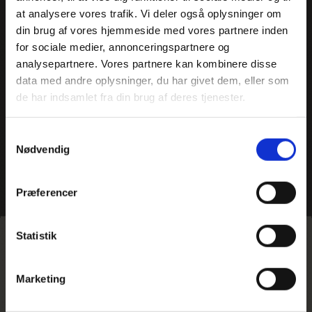
at analysere vores trafik. Vi deler også oplysninger om
din brug af vores hjemmeside med vores partnere inden
for sociale medier, annonceringspartnere og
analysepartnere. Vores partnere kan kombinere disse
data med andre oplysninger, du har givet dem, eller som
de har indsamlet fra din brug af deres tjenester.
Samtykkevalg
Nødvendig
Vis alle 6 billeder
Præferencer
Hjem
>
Europa
>
Tyskland
>
Skolerejse til Winterberg
Statistik
Rejsebeskrivelse
Temaer
Rejseplan
Turbillede
Marketing