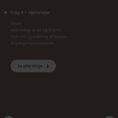
Dag 4 – Hjemrejse
Skiløb
Aflevering af ski og liftkort
Tjek-ud og pakning af busser
Afgang mod Danmark
Dag 5 – Hjemkomst til Danmark
Se alle dage