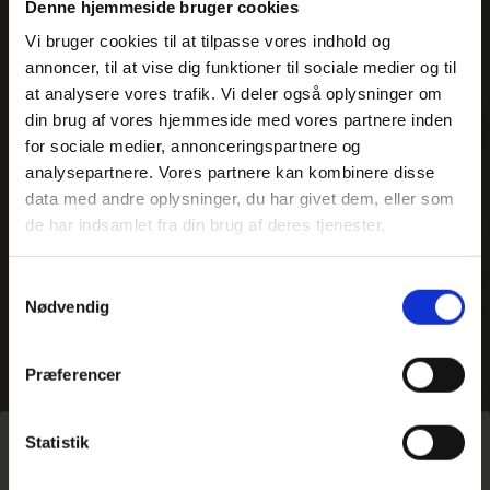
Denne hjemmeside bruger cookies
Vi bruger cookies til at tilpasse vores indhold og
annoncer, til at vise dig funktioner til sociale medier og til
at analysere vores trafik. Vi deler også oplysninger om
din brug af vores hjemmeside med vores partnere inden
for sociale medier, annonceringspartnere og
analysepartnere. Vores partnere kan kombinere disse
data med andre oplysninger, du har givet dem, eller som
de har indsamlet fra din brug af deres tjenester.
Samtykkevalg
Nødvendig
Vis alle 7 billeder
Præferencer
Hjem
>
Europa
>
Tyskland
>
Sognerejse for konfirmander til
Statistik
Lutherbyerne