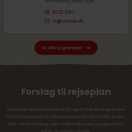
skræddersy jeres rejse
at have 3 overnatninger, så det er muligt at lægge den
f.eks. lige op til påske eller med afrejse efter
8723 1247
gudstjenesten Kristi Himmelfartsdag. En oplagt
ts@unitas.dk
mulighed for at give konfirmanderne en helt særlig
indsigt og oplevelse.
Se alle sognerejser
Forslag til rejseplan
Nedenfor vises hvordan et program for en sognerejse
for konfirmander til Lutherbyerne KAN se ud. Her er blot
tale om et forslag, idet vi altid tilpasser programmet
efter gruppens ønsker.