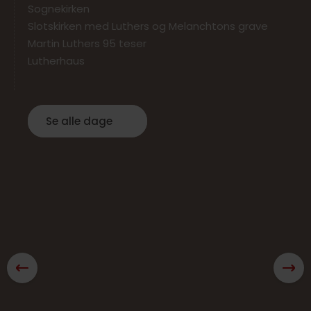
Sognekirken
Slotskirken med Luthers og Melanchtons grave
Martin Luthers 95 teser
Lutherhaus
Dag 4 – Hjemrejse
Se alle dage
Hundertwasserschule
Afgang mod Danmark