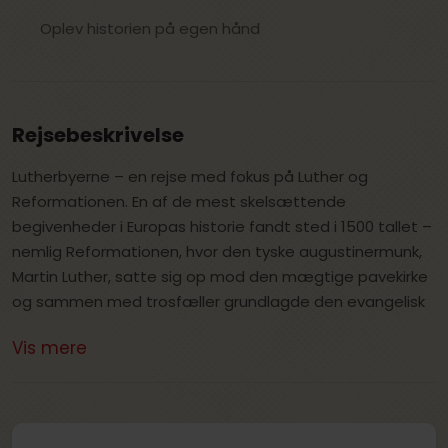
Oplev historien på egen hånd
Rejsebeskrivelse
Lutherbyerne – en rejse med fokus på Luther og
Reformationen. En af de mest skelsættende
begivenheder i Europas historie fandt sted i 1500 tallet –
nemlig Reformationen, hvor den tyske augustinermunk,
Martin Luther, satte sig op mod den mægtige pavekirke
og sammen med trosfæller grundlagde den evangelisk
lutherske kirke, som også den danske folkekirke er en del
Vis mere
af. Han forkastede en stor del af den teologi og
kristendomsforståelse, som den dominerende
romerkirke lagde vægt på. Et af de første angreb mod
katolicismen gjaldt den omfattende handel med