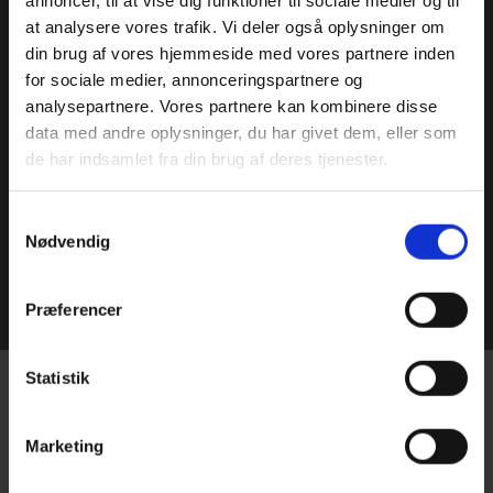
annoncer, til at vise dig funktioner til sociale medier og til
at analysere vores trafik. Vi deler også oplysninger om
din brug af vores hjemmeside med vores partnere inden
for sociale medier, annonceringspartnere og
analysepartnere. Vores partnere kan kombinere disse
data med andre oplysninger, du har givet dem, eller som
de har indsamlet fra din brug af deres tjenester.
Samtykkevalg
Nødvendig
Præferencer
Foto: CheckMyTrip
Hjem
>
Vigtig information om din rejse
>
CheckMyTrip
Statistik
CheckMyTrip
Marketing