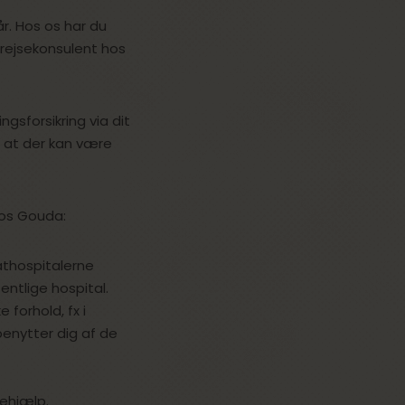
r. Hos os har du
 rejsekonsulent hos
gsforsikring via dit
, at der kan være
 hos Gouda:
athospitalerne
fentlige hospital.
forhold, fx i
benytter dig af de
ehjælp.