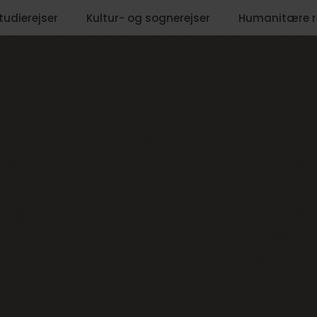
tudierejser
Kultur- og sognerejser
Humanitære r