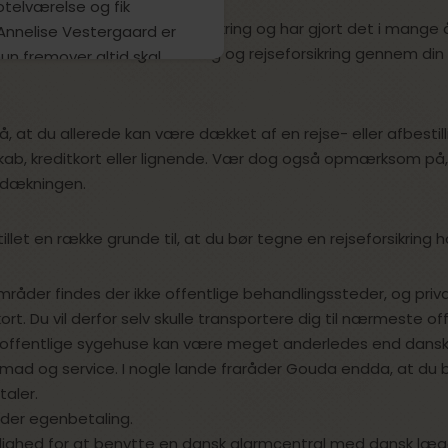
hotelværelse og fik
bejder med Gouda Rejseforsikring og har gjort det i mange å
Annelise Vestergaard er
ne både afbestillingsforsikring og rejseforsikring gennem din
hun fremover altid skal
eforsikring, når hun
e.
t du allerede kan være dækket af en rejse- eller afbestillin
skab, kreditkort eller lignende. Vær dog også opmærksom på
ngsdækningen.
illet en række grunde til, at du bør tegne en rejseforsikring
mråder findes der ikke offentlige behandlingssteder, og priv
kort. Du vil derfor selv skulle transportere dig til nærmeste of
offentlige sygehuse kan være meget anderledes end danske 
e, mad og service. I nogle lande fraråder Gouda endda, at du 
taler.
r der egenbetaling.
lighed for at benytte en dansk alarmcentral med dansk læg