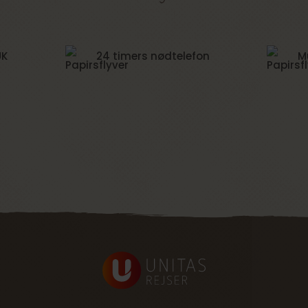
UK
24 timers nødtelefon
M