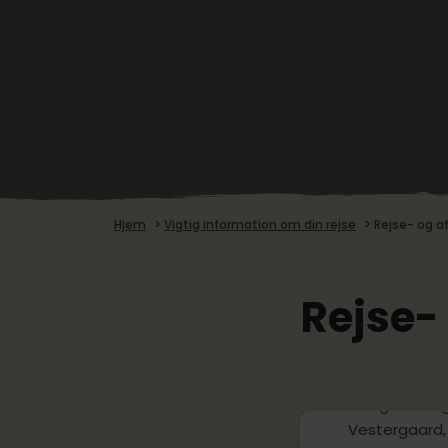
Hjem
>
Vigtig information om din rejse
>
Rejse- og af
Rejse-
“I det øjeblik
det går helt g
Vestergaard, 