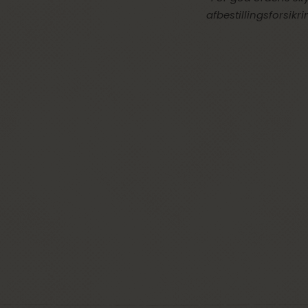
afbestillingsforsikr