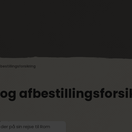
bestillingsforsikring
 og afbestillingsforsi
 tænke jeg, at det her,
alt”, fortæller Annelise
der på sin rejse til Rom