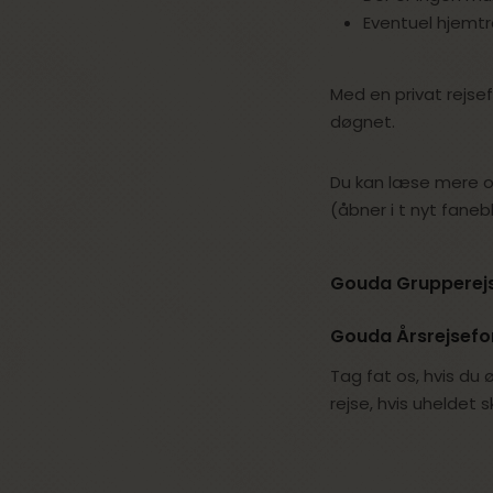
Eventuel hjemtr
Med en privat rejsef
døgnet.
Du kan læse mere om
(åbner i t nyt faneb
Gouda Grupperejs
Gouda Årsrejsefor
Tag fat os, hvis du 
rejse, hvis uheldet 