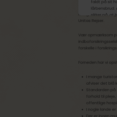
faldt på sit 
Unitas Rejser samar
lårbensbrud. 
mulighed for at teg
sikker på, at 
Unitas Rejser.
tegne en rejs
tager på rejs
Vær opmærksom på, a
indboforsikringssel
forskelle i forsikri
Forneden har vi opst
I mange turisto
afviser det blå 
Standarden på 
forhold til plej
offentlige hospi
I nogle lande e
Der er ingen mu