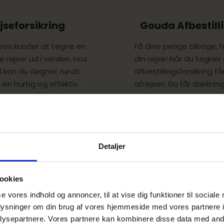
seforsikring
Gouda Afbestill
vores kunder at tegne en
Få dine penge tilbage, 
de rejser ud i verden. Hos
din rejse! Når du tegner
 kan du døgnet rundt
afbestillingsforsikring f
 en hurtig og effektiv
afrejsen. Du får dækni
 i verden du befinder
op til afrejsen samt ved 
opsigelse fra fuldtidsjob
n rejseforsikring, der
Læs mere om, hvad en
Detaljer
iode, eller du kan
Afbestillingsforsikrin
n årsrejseforsikring, som
er inden for et år.
Bemærk! Såfremt du øn
ookies
afbestillingsforsikring, 
se vores indhold og annoncer, til at vise dig funktioner til sociale
ghederne ved
Gouda
samtidig med bestilling 
oplysninger om din brug af vores hjemmeside med vores partnere i
bestil rejseforsikringen
ysepartnere. Vores partnere kan kombinere disse data med andr