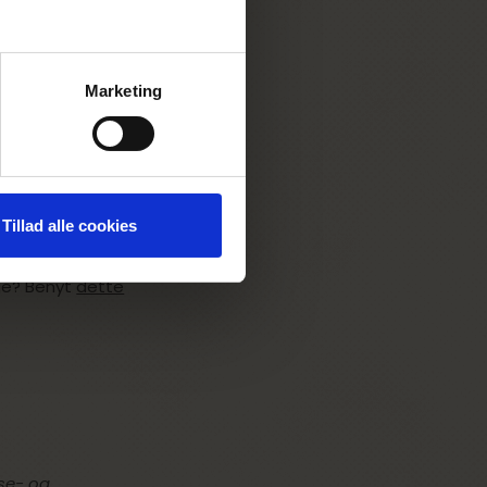
Marketing
mark? Benyt
dette
e? Benyt
dette
Tillad alle cookies
ige? Benyt
dette
jse- og