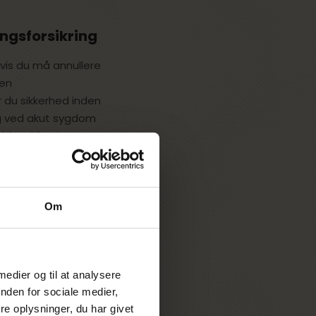
ingsforsikring
hvis du må annullere
 en
år du sikkerhed inden
ng ved akut sygdom
bl.a. skilsmisse og
.
Gouda
Om
g
dækker.
sker at tegne en
skal dette gøres
 medier og til at analysere
af rejsen*.
nden for sociale medier,
e oplysninger, du har givet