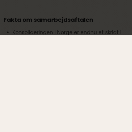
Fakta om samarbejdsaftalen
Konsolideringen i Norge er endnu et skridt i
retning mod at sikre større retfærdighed og
lighed blandt børn og unge globalt set.
KFUK-KFUM ejer 49 % af Unitas Reiser Norge,
mens Unitas Rejser ejer de sidste 51 %.