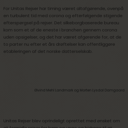
For Unitas Rejser har timing været altafgørende, ovenpå
en turbulent tid med corona og efterfølgende stigende
efterspørgsel på rejser. Det silkeborgbaserede bureau
kom som et af de eneste i branchen gennem corona
uden opsigelser, og det har været afgørende for, at de
to parter nu efter et års drøftelser kan offentliggøre
etableringen af det norske datterselskab.
Øivind Mehl Landmark og Morten Lysdal Damgaard
Unitas Rejser blev oprindeligt oprettet med ønsket om
at formidle rejser for børn og unge og bidrage til at