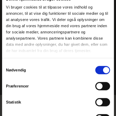
Vi bruger cookies til at tilpasse vores indhold og
annoncer, til at vise dig funktioner til sociale medier og til
at analysere vores trafik. Vi deler også oplysninger om
din brug af vores hjemmeside med vores partnere inden
for sociale medier, annonceringspartnere og
analysepartnere. Vores partnere kan kombinere disse
data med andre oplysninger, du har givet dem, eller som
de har indsamlet fra din brug af deres tjenester.
Samtykkevalg
Nødvendig
Præferencer
Hjem
>
Unitas Rejser etablerer sig i Norge
Statistik