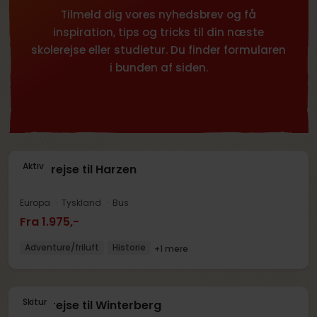
Tilmeld dig vores nyhedsbrev og få
inspiration, tips og tricks til din næste
skolerejse eller studietur. Du finder formularen
i bunden af siden.
Aktiv
Skolerejse til Harzen
Europa
Tyskland
Bus
Fra 1.975,-
Adventure/friluft
Historie
+1 mere
Skitur
Skolerejse til Winterberg