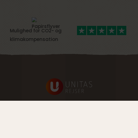
Mulighed for CO2- og
klimakompensation
Rejsetyper